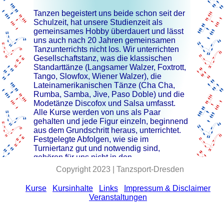
Tanzen begeistert uns beide schon seit der
Schulzeit, hat unsere Studienzeit als
gemeinsames Hobby überdauert und lässt
uns auch nach 20 Jahren gemeinsamen
Tanzunterrichts nicht los. Wir unterrichten
Gesellschaftstanz, was die klassischen
Standarttänze (Langsamer Walzer, Foxtrott,
Tango, Slowfox, Wiener Walzer), die
Lateinamerikanischen Tänze (Cha Cha,
Rumba, Samba, Jive, Paso Doble) und die
Modetänze Discofox und Salsa umfasst.
Alle Kurse werden von uns als Paar
gehalten und jede Figur einzeln, beginnend
aus dem Grundschritt heraus, unterrichtet.
Festgelegte Abfolgen, wie sie im
Turniertanz gut und notwendig sind,
gehören für uns nicht in den
Hobbytanzbereich.
Copyright 2023 | Tanzsport-Dresden
Die treffendste Beschreibung liefert das
Kurse
Kursinhalte
Links
Impressum & Disclaimer
Vorwort einer von uns gern empfohlenen
Veranstaltungen
Buchreihe:
[ ... ]Tanzen ist Ausdruck purer